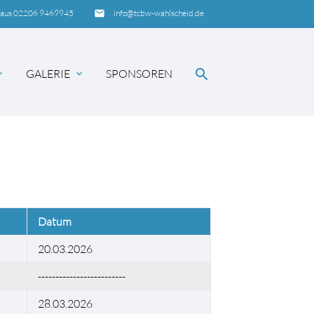
haus 02206 9469945
insert_email
info@tcbw-wahlscheid.de
search
GALERIE
SPONSOREN
_more
expand_more
SUCHEN
Datum
20.03.2026
-------------------------
28.03.2026