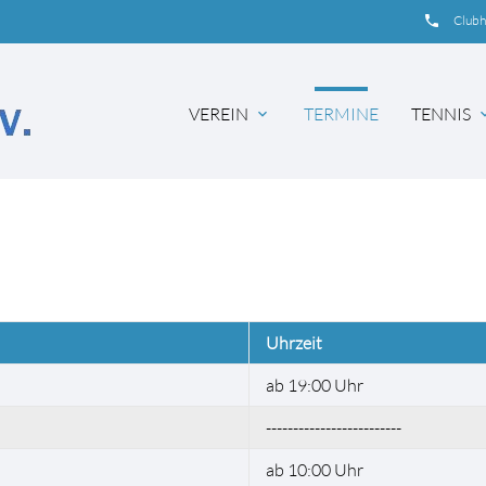
insert_phone
Club
VEREIN
TERMINE
TENNIS
expand_more
expand
Uhrzeit
ab 19:00 Uhr
-------------------------
ab 10:00 Uhr