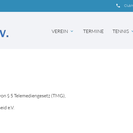
insert_phone
Club
VEREIN
TERMINE
TENNIS
expand_more
expand
von § 5 Telemediengesetz (TMG),
id e.V.