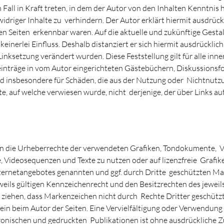
 Fall in Kraft treten, in dem der Autor von den Inhalten Kenntnis
idriger Inhalte zu verhindern. Der Autor erklärt hiermit ausdrüc
den Seiten erkennbar waren. Auf die aktuelle und zukünftige Gesta
inerlei Einfluss. Deshalb distanziert er sich hiermit ausdrücklich 
Linksetzung verändert wurden. Diese Feststellung gilt für alle in
nträge in vom Autor eingerichteten Gästebüchern, Diskussionsfore
nd insbesondere für Schäden, die aus der Nutzung oder Nichtnut
te, auf welche verwiesen wurde, nicht derjenige, der über Links auf
onen die Urheberrechte der verwendeten Grafiken, Tondokumente, 
e, Videosequenzen und Texte zu nutzen oder auf lizenzfreie Gra
Internetangebotes genannten und ggf. durch Dritte geschützten M
ils gültigen Kennzeichenrecht und den Besitzrechten des jeweils
 ziehen, dass Markenzeichen nicht durch Rechte Dritter geschützt 
llein beim Autor der Seiten. Eine Vervielfältigung oder Verwendu
ronischen und gedruckten Publikationen ist ohne ausdrückliche Z