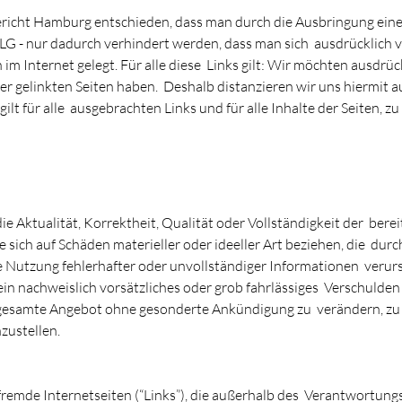
icht Hamburg entschieden, dass man durch die Ausbringung eines L
 LG - nur dadurch verhindert werden, dass man sich ausdrücklich v
 im Internet gelegt. Für alle diese Links gilt: Wir möchten ausdrü
der gelinkten Seiten haben. Deshalb distanzieren wir uns hiermit a
gilt für alle ausgebrachten Links und für alle Inhalte der Seiten, 
e Aktualität, Korrektheit, Qualität oder Vollständigkeit der berei
sich auf Schäden materieller oder ideeller Art beziehen, die dur
 Nutzung fehlerhafter oder unvollständiger Informationen verurs
in nachweislich vorsätzliches oder grob fahrlässiges Verschulden v
as gesamte Angebot ohne gesonderte Ankündigung zu verändern, zu 
zustellen.
fremde Internetseiten (“Links”), die außerhalb des Verantwortun