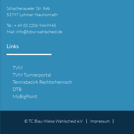
Schachenaueler Str. 54b
53797 Lohmar-Neuhonrath
Tel.: + 49 (0) 2206 9469945
Mail:
info@tcbw-wahlscheid.de
Links
TVM
TVM Turnierportal
Tennisbezirk Rechtsrheinisch
DTB
MyBigPoint
© TC Blau-Weiss Wahlscheid e.V.
Impressum