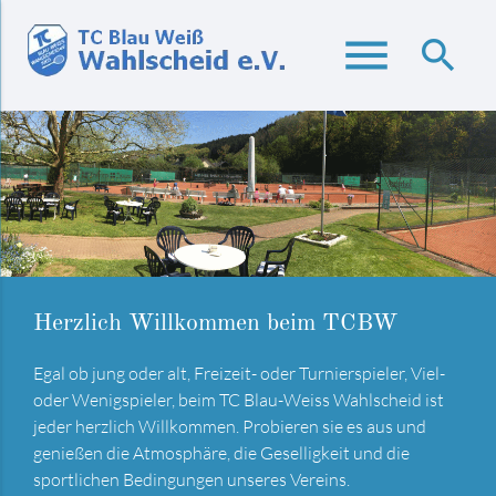
menu
search
Suchbegriffe
SUCHEN
Flutlicht können wir auch
Terrasse
Kommt einfach vorbei, macht eure eigenen Erfahrungen
Unsere neue Terrasse ist fertig, die Bestuhlung ist
und probiert aus wie es sich unter 3200 Watt LED-
eingetroffen und wartet darauf von euch eingeweiht zu
Herzlich Willkommen beim TCBW
Flutlicht spielen lässt.
werden. Da hat Karl-Heinz mit seinen fleißigen Helfern
bärenstarke und blitzschnelle Arbeit geleistet.
Egal ob jung oder alt, Freizeit- oder Turnierspieler, Viel-
oder Wenigspieler, beim TC Blau-Weiss Wahlscheid ist
jeder herzlich Willkommen. Probieren sie es aus und
genießen die Atmosphäre, die Geselligkeit und die
sportlichen Bedingungen unseres Vereins.